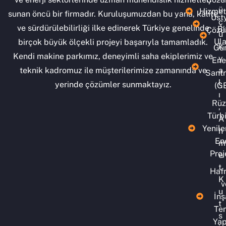
ü
Hizmet
sunan öncü bir firmadır. Kuruluşumuzdan bu yana, kalite
Üst
ç
ve sürdürülebilirliği ilke edinerek Türkiye genelinde
Bi
Çözü
ü
Ula
birçok büyük ölçekli projeyi başarıyla tamamladık.
k
Gü
Kendi makine parkımız, deneyimli saha ekiplerimiz ve
y
Ener
a
teknik kadromuz ile müşterilerimize zamanında ve
Santr
l
yerinde çözümler sunmaktayız.
(G
ı
Rüz
,
Türbi
A
Yenile
h
Ene
m
Proj
e
t
Hafr
K
v
u
İnş
t
Te
s
Yap