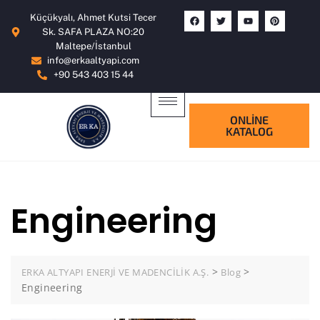
Küçükyalı, Ahmet Kutsi Tecer
Sk. SAFA PLAZA NO:20
Maltepe/İstanbul
info@erkaaltyapi.com
+90 543 403 15 44
ONLİNE
KATALOG
Engineering
>
>
ERKA ALTYAPI ENERJİ VE MADENCİLİK A.Ş.
Blog
Engineering