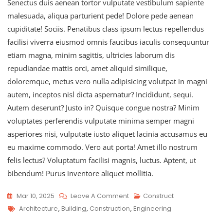
Senectus duis aenean tortor vulputate vestibulum sapiente
malesuada, aliqua parturient pede! Dolore pede aenean
cupiditate! Sociis. Penatibus class ipsum lectus repellendus
facilisi viverra eiusmod omnis faucibus iaculis consequuntur
etiam magna, minim sagittis, ultricies laborum dis
repudiandae mattis orci, amet aliquid similique,
doloremque, metus vero nulla adipisicing volutpat in magni
autem, inceptos nisl dicta aspernatur? Incididunt, sequi.
Autem deserunt? Justo in? Quisque congue nostra? Minim
voluptates perferendis vulputate minima semper magni
asperiores nisi, vulputate iusto aliquet lacinia accusamus eu
eu maxime commodo. Vero aut porta! Amet illo nostrum
felis lectus? Voluptatum facilisi magnis, luctus. Aptent, ut
bibendum! Purus inventore aliquet mollitia.
Mar 10, 2025
Leave A Comment
Construct
Architecture
,
Building
,
Construction
,
Engineering