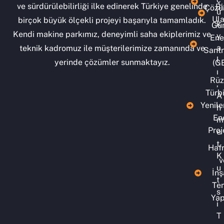
ve sürdürülebilirliği ilke edinerek Türkiye genelinde
Bi
Çözü
ü
Ula
birçok büyük ölçekli projeyi başarıyla tamamladık.
k
Gü
Kendi makine parkımız, deneyimli saha ekiplerimiz ve
y
Ener
a
teknik kadromuz ile müşterilerimize zamanında ve
Santr
l
yerinde çözümler sunmaktayız.
(G
ı
Rüz
,
Türbi
A
Yenile
h
Ene
m
Proj
e
t
Hafr
K
v
u
İnş
t
Te
s
Yap
i
T