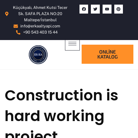
Küçükyalı, Ahmet Kutsi Tecer
Sk. SAFA PLAZA NO:20
Maltepe/İstanbul
info@erkaaltyapi.com
+90 543 403 15 44
ONLİNE
KATALOG
Construction is
hard working
project